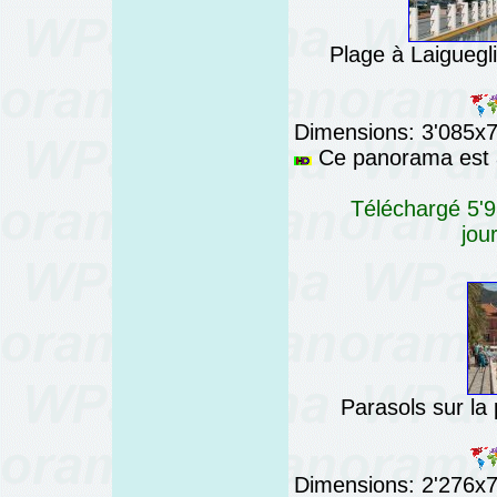
Plage à Laigueglia
Dimensions: 3'085x76
Ce panorama est a
Téléchargé 5'9
jou
Parasols sur la p
Dimensions: 2'276x76