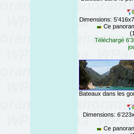
Dimensions: 5'416x76
Ce panorama
(
Téléchargé 6'3
jo
Bateaux dans les go
Dimensions: 6'223x7
Ce panorama