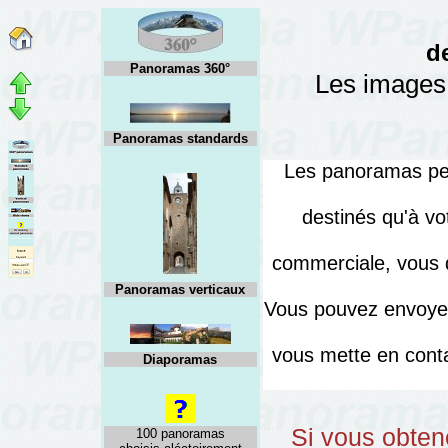
d
Panoramas 360°
Les images 
Panoramas standards
Les panoramas peuv
destinés qu'à vo
commerciale, vous d
Panoramas verticaux
Vous pouvez envoyer
vous mette en cont
Diaporamas
Si vous obten
100 panoramas