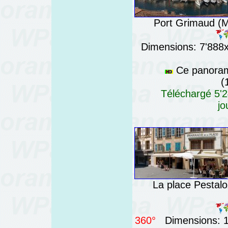
Port Grimaud (Mi
Dimensions: 7'888x7
Ce panorama
(
Téléchargé 5'2
jo
La place Pestalo
360°
Dimensions: 13