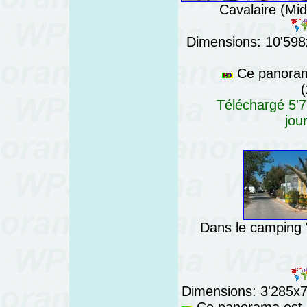
Cavalaire (Mid
Dimensions: 10'598x
Ce panorama
(
Téléchargé 5'7
jou
Dans le camping "
Dimensions: 3'285x76