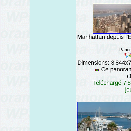
Manhattan depuis l'E
Panora
Dimensions: 3'844x76
Ce panorama
(
Téléchargé 7'8
jo