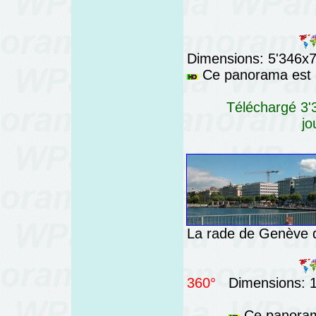
Dimensions: 5'346x76
Ce panorama est a
Téléchargé 3'3
jo
La rade de Genève d
360°
Dimensions: 14
Ce panorama