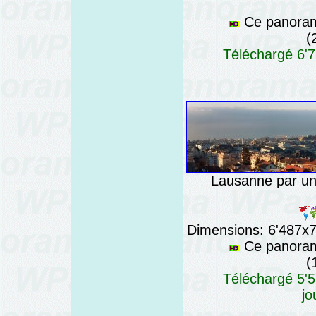
Ce panorama
(
Téléchargé 6'7
Lausanne par un 
Dimensions: 6'487x76
Ce panorama
(
Téléchargé 5'5
jo