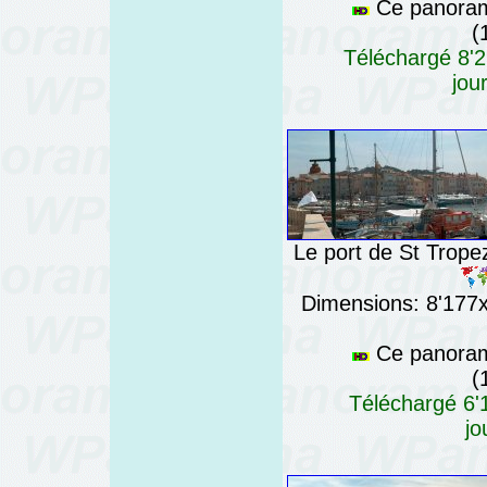
Ce panorama
(
Téléchargé 8'2
jou
Le port de St Tropez
Dimensions: 8'177x7
Ce panorama
(
Téléchargé 6'1
jo