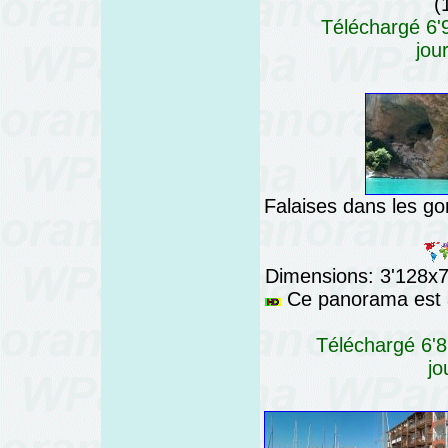
(
Téléchargé 6'9
jou
Falaises dans les go
Dimensions: 3'128x76
Ce panorama est a
Téléchargé 6'8
jo