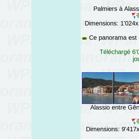
Palmiers à Alassio
Dimensions: 1'024x1
Ce panorama est a
Téléchargé 6'0
jo
Alassio entre Gên
Dimensions: 9'417x7