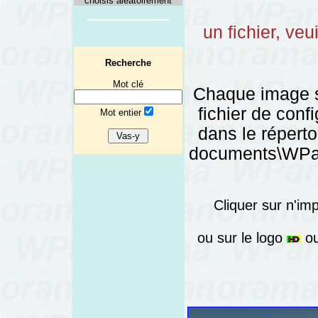
choisis aléatoirement
un fichier, veu
Recherche
Mot clé
Chaque image 
fichier de config
Mot entier
dans le réper
documents\WPano
Cliquer sur n'im
ou sur le logo
ou