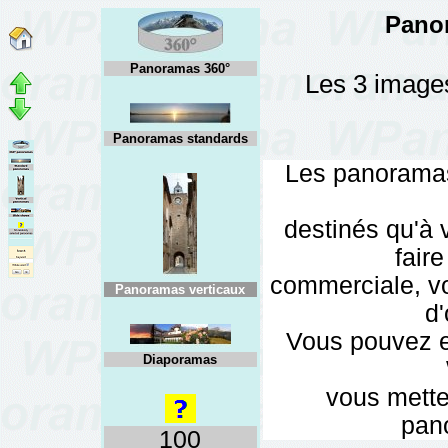
Panor
Panoramas 360°
Les 3 images
Panoramas standards
Les panoramas
destinés qu'à 
faire
commerciale, vo
Panoramas verticaux
d'
Vous pouvez e
Diaporamas
vous mette
pano
100