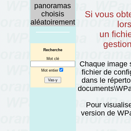
panoramas
Si vous obt
choisis
aléatoirement
lor
un fichi
gestio
Recherche
Mot clé
Chaque image 
Mot entier
fichier de config
dans le réper
documents\WPano
Pour visualise
version de WPa