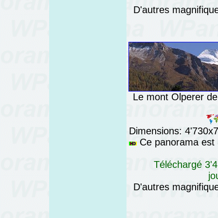
D'autres magnifiq
Le mont Olperer dep
Dimensions: 4'730x76
Ce panorama est a
Téléchargé 3'4
jo
D'autres magnifiq