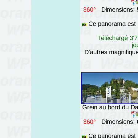
360°
Dimensions: 5
Ce panorama est a
Téléchargé 3'7
jo
D'autres magnifiq
Grein au bord du Da
360°
Dimensions: 6
Ce panorama est a