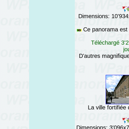
Dimensions: 10'934x
Ce panorama est a
Téléchargé 3'2
jo
D'autres magnifiq
La ville fortifié
Dimensions: 3'096x76