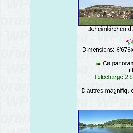
Böheimkirchen da
Dimensions: 6'678x7
Ce panorama
(
Téléchargé 2'8
D'autres magnifiq