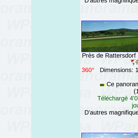
D'autres magnifiq
Près de Rattersdorf 
360°
Dimensions: 10
Ce panorama
(
Téléchargé 4'0
jo
D'autres magnifiq