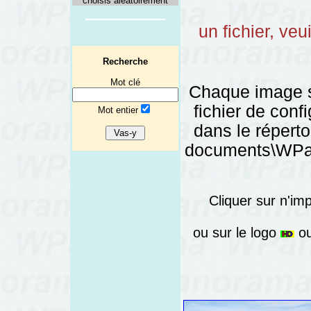
choisis aléatoirement
un fichier, veu
Recherche
Mot clé
Chaque image 
fichier de config
Mot entier
dans le réper
documents\WPano
Cliquer sur n'im
ou sur le logo
ou