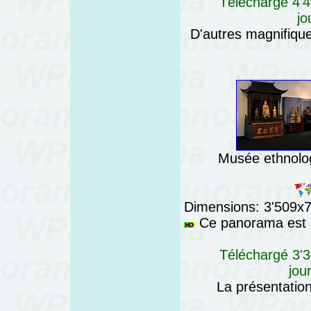
Téléchargé 4'4
jo
D'autres magnifiq
Musée ethnolog
Dimensions: 3'509x76
Ce panorama est a
Téléchargé 3'3
jou
La présentatio