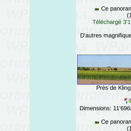
Ce panorama
(
Téléchargé 3'1
D'autres magnifiq
Près de Klin
Dimensions: 11'696x
Ce panorama
(